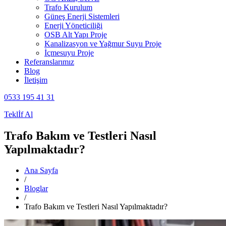
Trafo Kurulum
Güneş Enerji Sistemleri
Enerji Yöneticiliği
OSB Alt Yapı Proje
Kanalizasyon ve Yağmur Suyu Proje
İçmesuyu Proje
Referanslarımız
Blog
İletişim
0533 195 41 31
Teklİf Al
Trafo Bakım ve Testleri Nasıl
Yapılmaktadır?
Ana Sayfa
/
Bloglar
/
Trafo Bakım ve Testleri Nasıl Yapılmaktadır?