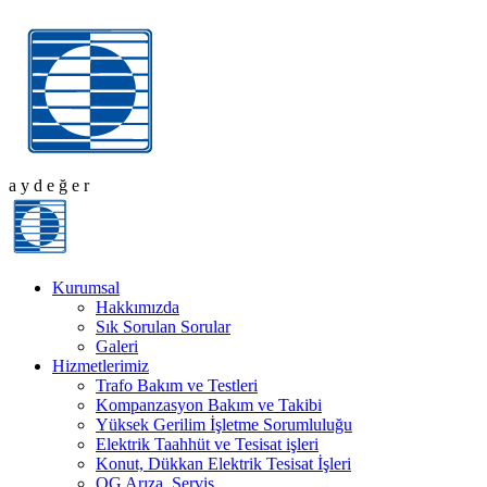
a
y
d
e
ğ
e
r
Kurumsal
Hakkımızda
Sık Sorulan Sorular
Galeri
Hizmetlerimiz
Trafo Bakım ve Testleri
Kompanzasyon Bakım ve Takibi
Yüksek Gerilim İşletme Sorumluluğu
Elektrik Taahhüt ve Tesisat işleri
Konut, Dükkan Elektrik Tesisat İşleri
OG Arıza, Servis