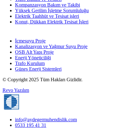
Kompanzasyon Bakım ve Takibi
Yüksek Gerilim İşletme Sorumluluğu
Elektrik Taahhüt ve Tesisat işleri
Konut, Dükkan Elektrik Tesisat İşleri
İçmesuyu Proje
Kanalizasyon ve Yağmur Suyu Proje
OSB Alt Yapı Proje
Enerji Yöneticiliği
Trafo Kurulum
Güneş Enerji Sistemleri
© Copyright 2025 Tüm Hakları Gizlidir.
Revo Yazılım
info@aydegermuhendislik.com
0533 195 41 31