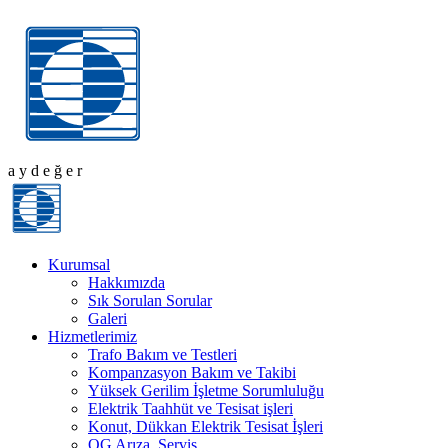
a
y
d
e
ğ
e
r
Kurumsal
Hakkımızda
Sık Sorulan Sorular
Galeri
Hizmetlerimiz
Trafo Bakım ve Testleri
Kompanzasyon Bakım ve Takibi
Yüksek Gerilim İşletme Sorumluluğu
Elektrik Taahhüt ve Tesisat işleri
Konut, Dükkan Elektrik Tesisat İşleri
OG Arıza, Servis