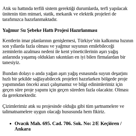
Atık su hattında terfili sistem gerektiği durumlarda, terfi yapılacak
ünitenin tüm mimari, statik, mekanik ve elektrik projeleri de
tarafımızca hazırlanmaktadır.
Yağmur Su Şebeke Hattı Projesi Hazırlanması
Kentlerin imar planlarının genişlemesi, Türkiye’nin kalkınma hızının
son yıllarda fazla olması ve yağmur suyunun emilebileceği
zeminlerin azalması nedeni ile kent yöneticilerinin aşırı yağış
anlarında yaşamış oldukları sıkıntıları en iyi bilen firmalardan bir
tanesiyiz.
Bundan dolayı o anda yağan aşırı yağış esnasında suyun deşarjını
hızlı bir şekilde sağlayabilecek projeleri hazırlarken bölgede proje
yapımından önceki arazi çalışmamız ve bilgi edinimlerimiz için
geçen süre proje yapımı için geçen süreden fazla olacaktır. Olması
da gerekmektedir.
Çizimlerimiz atık su projesinde olduğu gibi tüm şartnamelere ve
talimatnamelere uygun olacağı hususunda hem fikiriz.
Ovacık Mah. 695. Cad. 706. Sok. No: 2/E Keçiören /
Ankara