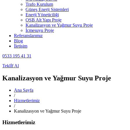
Trafo Kurulum
Güneş Enerji Sistemleri
Enerji Yöneticiliği
OSB Alt Yapı Proje
Kanalizasyon ve Yağmur Suyu Proje
İçmesuyu Proje
Referanslarımız
Blog
İletişim
0533 195 41 31
Teklİf Al
Kanalizasyon ve Yağmur Suyu Proje
Ana Sayfa
/
Hizmetlerimiz
/
Kanalizasyon ve Yağmur Suyu Proje
Hizmetlerimiz