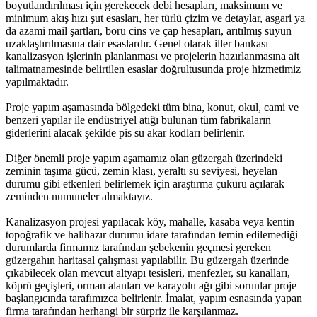
boyutlandırılması için gerekecek debi hesapları, maksimum ve
minimum akış hızı şut esasları, her türlü çizim ve detaylar, asgari ya
da azami mail şartları, boru cins ve çap hesapları, arıtılmış suyun
uzaklaştırılmasına dair esaslardır. Genel olarak iller bankası
kanalizasyon işlerinin planlanması ve projelerin hazırlanmasına ait
talimatnamesinde belirtilen esaslar doğrultusunda proje hizmetimiz
yapılmaktadır.
Proje yapım aşamasında bölgedeki tüm bina, konut, okul, cami ve
benzeri yapılar ile endüstriyel atığı bulunan tüm fabrikaların
giderlerini alacak şekilde pis su akar kodları belirlenir.
Diğer önemli proje yapım aşamamız olan güzergah üzerindeki
zeminin taşıma gücü, zemin klası, yeraltı su seviyesi, heyelan
durumu gibi etkenleri belirlemek için araştırma çukuru açılarak
zeminden numuneler almaktayız.
Kanalizasyon projesi yapılacak köy, mahalle, kasaba veya kentin
topoğrafik ve halihazır durumu idare tarafından temin edilemediği
durumlarda firmamız tarafından şebekenin geçmesi gereken
güzergahın haritasal çalışması yapılabilir. Bu güzergah üzerinde
çıkabilecek olan mevcut altyapı tesisleri, menfezler, su kanalları,
köprü geçişleri, orman alanları ve karayolu ağı gibi sorunlar proje
başlangıcında tarafımızca belirlenir. İmalat, yapım esnasında yapan
firma tarafından herhangi bir sürpriz ile karşılanmaz.