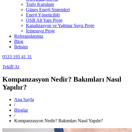
Trafo Kurulum
Güneş Enerji Sistemleri
Enerji Yöneticiliği
OSB Alt Yapı Proje
Kanalizasyon ve Yağmur Suyu Proje
İçmesuyu Proje
Referanslarımız
Blog
İletişim
0533 195 41 31
Teklİf Al
Kompanzasyon Nedir? Bakımları Nasıl
Yapılır?
Ana Sayfa
/
Bloglar
/
Kompanzasyon Nedir? Bakımları Nasıl Yapılır?