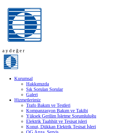
a
y
d
e
ğ
e
r
Kurumsal
Hakkımızda
Sık Sorulan Sorular
Galeri
Hizmetlerimiz
Trafo Bakım ve Testleri
Kompanzasyon Bakım ve Takibi
Yüksek Gerilim İşletme Sorumluluğu
Elektrik Taahhüt ve Tesisat işleri
Konut, Dükkan Elektrik Tesisat İşleri
OG Arıza, Servis