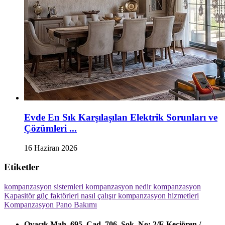
Evde En Sık Karşılaşılan Elektrik Sorunları ve
Çözümleri ...
16 Haziran 2026
Etiketler
kompanzasyon sistemleri
kompanzasyon nedir
kompanzasyon
Kapasitör
güç faktörleri
nasıl çalışır
kompanzasyon hizmetleri
Kompanzasyon Pano Bakımı
Ovacık Mah. 695. Cad. 706. Sok. No: 2/E Keçiören /