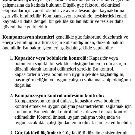
çalışmasına da katkıda bulunur. Düşük güç faktörü, elektriksel
ekipmanlar için zararlı olabilir ve ayrıca tesisin güç kaynaklarına
aşırı yük bindirebilir. Kompanzasyon sayesinde, tesislerdeki enerji
kaynakları daha dengeli bir şekilde kullanılabilir ve tesisler daha
güvenli hale getirilebilir.
Kompanzasyon sistemleri
genellikle güç faktörünü düzeltmek ve
enerji verimliliğini artırmak için kullanıldığından, düzenli bakımı
önemlidir. Bu bakım işlemleri aşağıdaki şekilde yapılabilir:
Kapasitör veya bobinlerin kontrolü:
Kapasitör veya
bobinlerin sağlıklı bir şekilde çalıştığından emin olmak için
düzenli olarak kontrol edilmeleri gerekir. Bu kontrol,
kapasitörlerin veya bobinlerin uygun şekilde bağlandığını,
hasar görmediğini ve uygun çalışma voltajına sahip olduğunu
doğrular.
Kompanzasyon kontrol ünitesinin kontrolü:
Kompanzasyon kontrol ünitesi, kapasitör veya bobinleri
kontrol etmek ve uygun çalışma parametrelerini sağlamak için
kullanılır. Bu nedenle, kontrol ünitesi düzenli olarak kontrol
edilmelidir. Kontrol ünitesi, uygun çalışma voltajında ve
uygun sıcaklıkta çalıştığından emin olmak için test edilmelidir.
Güç faktörü ölçümleri:
Güç faktörü düzeltme sistemlerinin